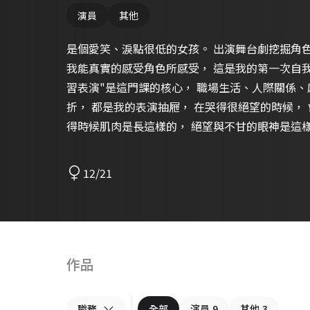
演員
其他
是個愛笑、淚點很低的女孩。 出演舞台劇挖掘角色時， 讓我第一次真正走進角色，
我能真實的感受角色所感受， 這是我的第一次自我認知。 進了表演私塾
習表演"是這門課的核心， 職場生活、人際關係、
折， 都是我的表演抽屜， 在哭得很絕望的時候，
得時候肌肉是長這樣的， 絕望與不甘的眼神是這
得好看。 「相信不停磨礪，才有感動人的魅力」-
12/21
作品
職務
全部
演員
9
其他
3