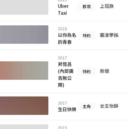
Uber
上班族
群眾
Taxi
2018
以你為名
霸凌學姊
特約
的青春
2017
昇恆昌
(內部廣
新娘
特約
告無公
開)
2017
女主怡靜
主角
生日快樂
2015