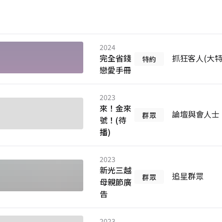
2024
完全省錢
抓狂客人(大特
特約
戀愛手冊
2023
來！金來
論壇與會人士
群眾
號！(待
播)
2023
新光三越
追星群眾
群眾
母親節廣
告
2023