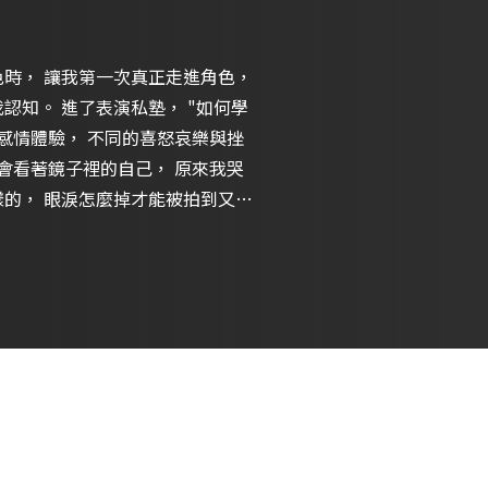
， "如何學
感情體驗， 不同的喜怒哀樂與挫
 會看著鏡子裡的自己， 原來我哭
樣的， 眼淚怎麼掉才能被拍到又拍
 演員 趙麗穎