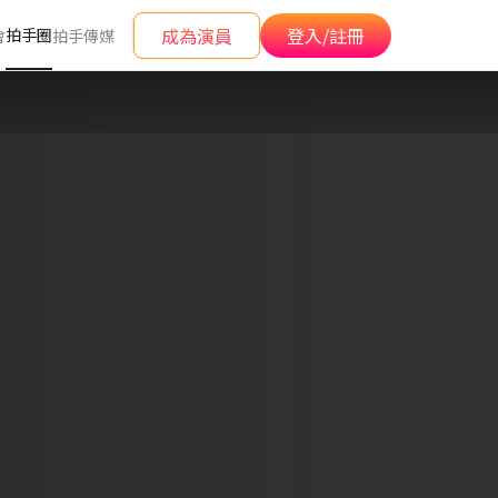
成為演員
登入/註冊
拍手圈
會
拍手傳媒