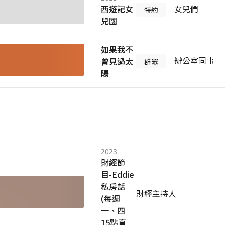
西遊記女
女兒們
特約
兒國
如果我不
辦公室同事
曾見過太
群眾
陽
2023
財經節
目-Eddie
私房話
財經主持人
(每週
一、四
15點直