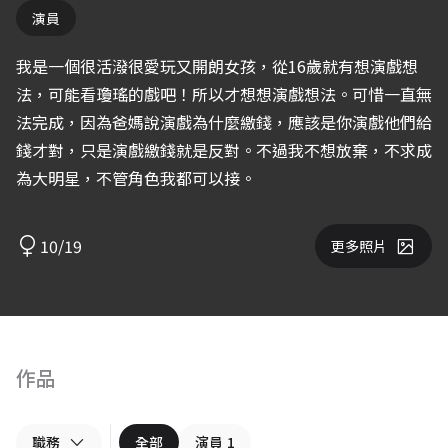
演員
我是一個很活潑很愛玩又開朗女孩，從16歲就有想演戲想
法，可能看瓊瑤的戲吧！所以才想想演戲想法。可惜一直無
法完成，因為爸媽說演戲為什麼繳錢，應該是你演戲他們給
錢才對，只是演戲繳錢就是反對。不過我不想放棄，不求成
為大明星，不管角色我都可以接。
10/19
更多照片
作品
職務
全部
演員
1