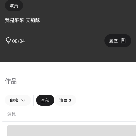
演員
我是酥酥 艾莉酥
08/04
履歷
作品
職務
全部
演員
2
演員