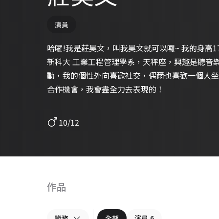
演員
哈囉!我是莊昊文，叫我昊文就可以囉~ 我的身高1
新科大 工業工程管理學系，天秤座，興趣是聽音
動，我的個性外向喜歡社交，偶爾也喜歡一個人坐
合作機會，我會盡全力去表現的！
10/12
作品
職務
全部
演員
6