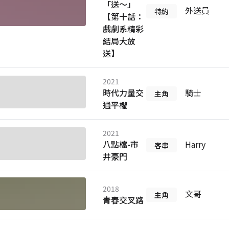
「送～」
外送員
特約
【第十話：
戲劇系精彩
結局大放
送】
2021
時代力量交
騎士
主角
通平權
2021
八點檔-市
Harry
客串
井豪門
2018
文哥
主角
青春交叉路