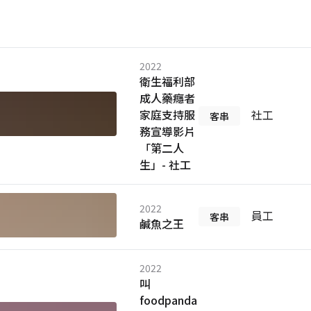
2022
衛生福利部
成人藥癮者
家庭支持服
社工
客串
務宣導影片
「第二人
生」- 社工
2022
員工
客串
鹹魚之王
2022
叫
foodpanda