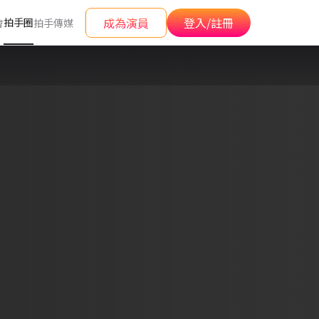
成為演員
登入/註冊
拍手圈
會
拍手傳媒