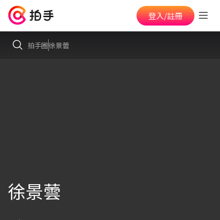
登入/註冊
拍手圈
徐景蕓
徐景蕓