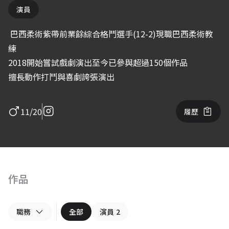
演員
巴西柔術紫帶前業餘綜合格鬥選手(12-2)現職巴西柔術教
練
2018開始嘗試戲劇演出至今已參與超過150個作品
擅長動作打鬥與喜劇誇張演出
11/20
履歷
作品
職務
全部
演員
2