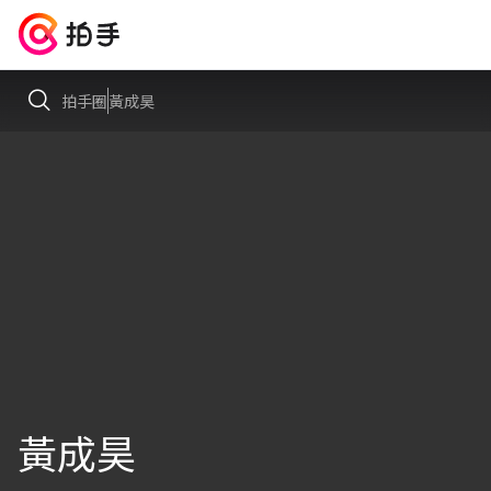
拍手圈
黃成昊
黃成昊