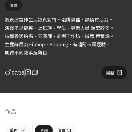
演員
將表演當作生活認真對待。唱跳俱佳、熱情有活力。
演繹多以搞笑、上班族、學生、專業人員 類型較多。
持續參與拍攝、表演課、劇團工作坊、街舞 芭蕾課。
主要舞風為Hiphop、Popping，有唱阿卡團經驗。
期待不同故事及角色。
07/18
履歷
作品
職務
全部
演員
11