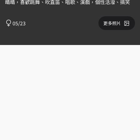
晴晴，喜歡跳舞、吹直笛、唱歌、演戲，個性活潑、搞笑
05/23
更多照片