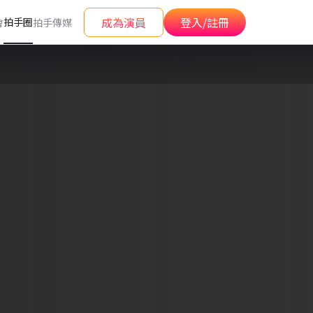
成為演員
登入/註冊
拍手圈
會
拍手傳媒