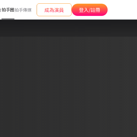
成為演員
登入/註冊
拍手圈
會
拍手傳媒