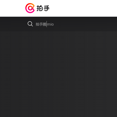
拍手圈
mio