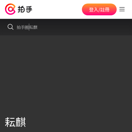
登入/註冊
拍手圈
耘麒
耘麒