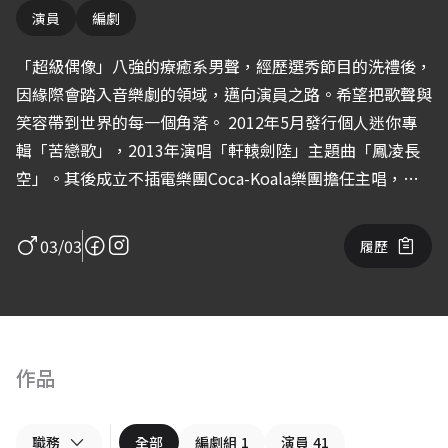
演員
編劇
「超級偶像」八強的療癒系男聲，經歷選秀節目的洗禮後，
因緣際會踏入音樂劇的領域，邁向演員之路。希望把歌聲與
笑容帶到世界的每一個角落。 2012年5月發行個人迷你專
輯「苦戀歌」，2013年演唱「軒轅劍陸」主題曲「鳳凌長
空」。其後成立不插電樂團Coca-Koala樂團擔任主唱，
2018年8月透過嘖嘖群眾募資發行日文專輯「老宅歌」，得
到突破300%的熱烈迴響。並以「碼頭姑娘」台語版受到矚
03/03
履歷
目。 由偶像劇「我可能不會愛你」大叢一角演員出道。並
演出短片《VR元神宮改造王》、《小清新大爆炸》《讓座
貼紙2.0》。師承「達康.come」以漫才團體「壽壽壽」闖
蕩笑壇，2022年以《妮波自由式》跨足影視編劇。目前是
活躍於音樂、演員與脫口秀的跨領域表演工作者。
作品
職務
全部
編劇組
1
演員
41