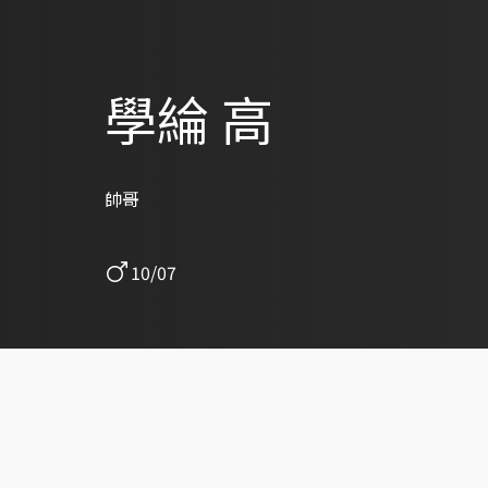
學綸 高
帥哥
10/07