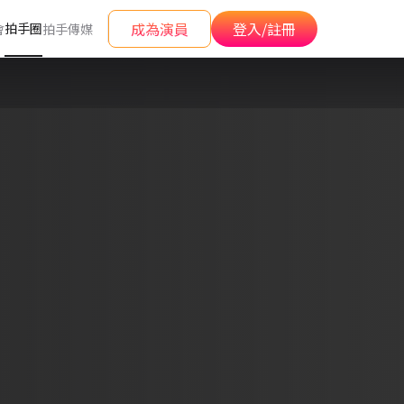
成為演員
登入/註冊
拍手圈
會
拍手傳媒