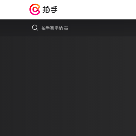
拍手圈
學綸 高