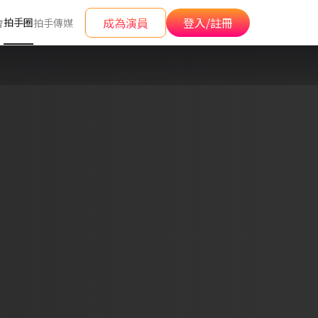
成為演員
登入/註冊
拍手圈
會
拍手傳媒