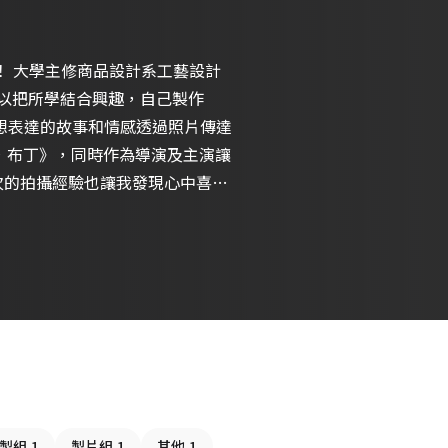
！ 大學主修商品設計系工藝設計
是可以把所學結合興趣，自己製作
把想表達的故事和情感透過照片傳達
lo，布丁》，同時作為導演及主演讓
次的拍攝經驗也讓我發現心中喜愛
多作品！ - 目前是接案剪輯
y拍攝。 希望可以有機會參與更多作
製組
1
製片組
1
其他
1