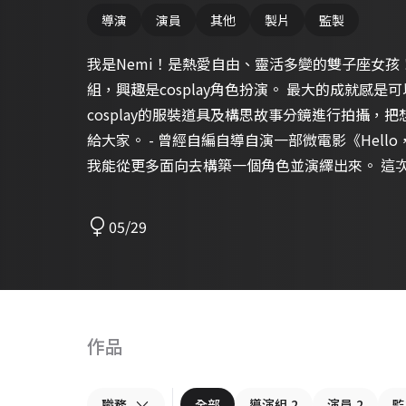
導演
演員
其他
製片
監製
我是Nemi！是熱愛自由、靈活多變的雙子座女孩
組，興趣是cosplay角色扮演。 最大的成就感
cosplay的服裝道具及構思故事分鏡進行拍攝，
給大家。 - 曾經自編自導自演一部微電影《Hel
我能從更多面向去構築一個角色並演繹出來。 這
表演藝術的火苗始終沒有熄滅，想要繼續努力拍攝更
師，也有經營podcast頻道，偶爾進行cospla
05/29
品！ 請多多指教！
作品
職務
全部
導演組
2
演員
2
監