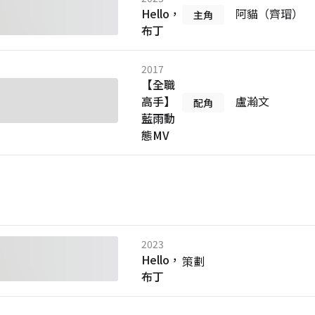
Hello，
阿貓（齊瑁）
主角
布丁
2017
【全職
高手】
盧瀚文
配角
藍雨動
態MV
2023
Hello，
策劃
布丁