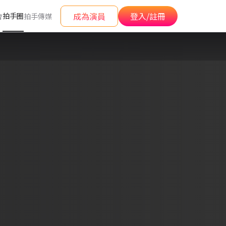
成為演員
登入/註冊
拍手圈
會
拍手傳媒