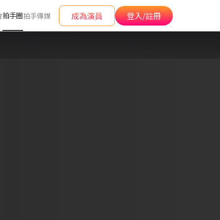
成為演員
登入/註冊
拍手圈
會
拍手傳媒