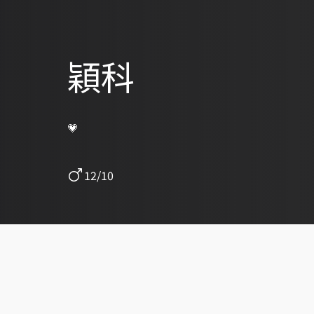
穎科
💗
12/10