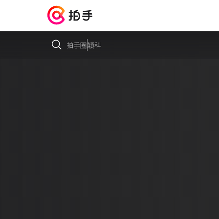
拍手圈
穎科