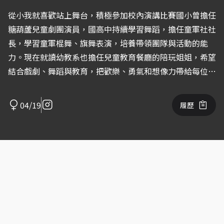
從小我就喜歡站上舞台，積極參加校內演講比賽國小曾擔任
糖葫蘆兒童劇團演員，國高中持續學習舞蹈，擔任童軍社社
長，學習童軍棍舞、旗舞表演，培養帶領團隊與活動的能
力。現在就讀幼教系也擔任兒童教育餐廳的陪玩姐姐，希望
結合戲劇、舞蹈與教育，把歡樂、勇氣和想像力帶給每位小
朋友，成為能陪伴他們勇敢追夢快樂成長的人!
04/19
履歷