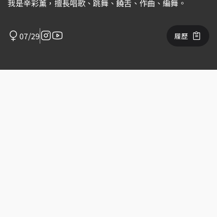
我是辛彩薰，擅長唱歌、跳舞、饒舌、作曲、編舞。
07/29
履歷