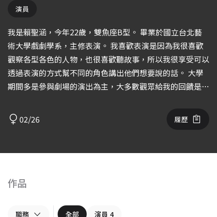
演員
我是賴聖涵，今年22歲，雙魚座B型。 畢業於國立台北藝
術大學戲劇學系，主修表演。 我喜歡表演是因為我很喜歡
觀察各型各色的人物，也很喜歡聽故事，所以我很享受可以
透過表演的方式幫不同的角色講出他們想要說的話。 大學
期間多是參與劇場的演出為主，大多數觀眾給我的回饋是他
們認為我是一個風格細膩、情感內斂的表演者。最近也開始
嘗試影視還有聲音方面的表演方式。 期許自己繼續在表演
02/26
履歷
領域耕耘，成為一位自由的表演者。
作品
職務
全部
演員
4