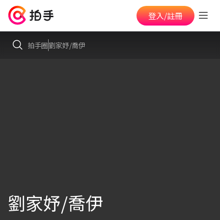
登入/註冊
拍手圈
劉家妤/喬伊
劉家妤/喬伊