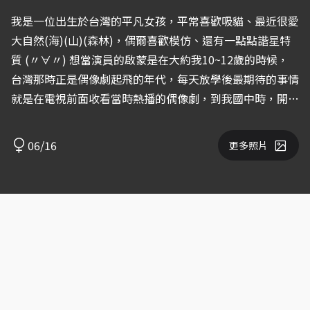
我是一位出生於台灣的平凡女孩，平常喜歡吸貓、最近很愛
大自然(海)(山)(森林)，偶爾喜歡模仿、還有一點點諧星特
質 (〃∀〃) 想當演員的啟蒙是在大約我10~12歲的時候，
台灣那時正是偶像劇起飛的年代，每天放學後最期待的事情
就是在電視前面收看當時熱播的偶像劇，到我國中時，開始
發現想成為電視裡的男女主像他們一樣演戲，當時家裡的人
反對我就讀演藝系，而那時台灣也很少除了學校之外的私人
06/16
更多照片
演戲課程。 喜歡表演喜歡舞台的夢想我一直放在心裡，我
知道那是我一直是我最愛的事，表演能讓我感到活著 (*
´∀`)~♥ 2021我報名了在網路上報名了演戲課程，學習演
戲之後我更確定我是真的熱愛著表演 !!