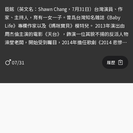
臣銘（英文名：Shawn Chang，7月31日）台灣演員、作
家、主持人，育有一女一子。曾爲台灣知名雜誌《Baby
Life》專欄作家以及《媽咪寶貝》模特兒。 2013年演出由
周杰倫主演的電影《天台》，飾演一位其貌不揚的反派人物
澡堂老闆，開始受到矚目，2014年擔任歌劇《2014 悲慘世
界系列-大師之屋 又譯:酒店主人-The Master Of The
House》的親善大使，2015年曾獲網友票選為「2015
07/31
履歷
MOMO 網路男神 票選第一名」、2015年12月，發行第一本
育兒書<型男奶爸の聰明育兒術>。 2018年後開始主要演藝
重心活躍於中國大陸拍攝電影。 2007年 院線電影 《六號出
口》 飾 警察 / 客串 2007年 微電影 《小艾科技的一天》小
艾 / 男主角 2013年 院線電影《天台》飾演 澡堂老闆 / 友情
客串 2017年 網路短片《健康生活情報室》奶爸 / 男主角
2017年 微電影《我的前輩有點跩》Alex / 男主角 2018年
大陸電影《奇途之大漠寶藏》那西 / 男主角 2019年 大陸電