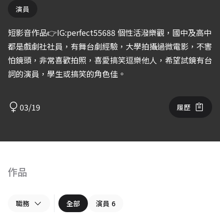
演員
短影音作品👉IG:perfect55688 個性活潑樂觀，國中及高中
都是戲劇社社員，有舞台劇經驗，大學拍攝過微電影，不害
怕鏡頭，非常喜歡拍照，喜愛搞笑逗樂他人，希望試鏡有台
詞的演員，學生或搞笑的角色佳。
03/19
履歷
作品
職務
全部
演員
6