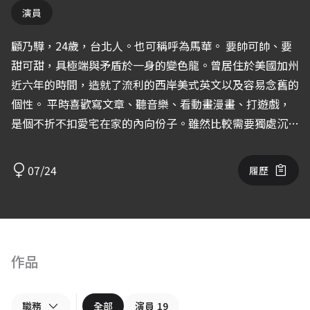
演員
顧乃驊，24歲，台北人。也可稱呼為馬華。 要帥可帥、要
甜可甜，具極端與矛盾於一身的變色龍。曾居住於美國加州
近六年的時間，造就了流利的西岸美式英文以及容易念舊的
個性。 平時喜歡寫文章、聽音樂、看動畫漫畫、打遊戲，
是個不折不扣愛宅在家的內向份子。雖然比較需要獨處沉澱
的時間，但並不害羞，反而很愛社交和認識這個世界的各種
面向。秉持著不停學習的精神，時常鼓勵自己突破舒適圈，
07/24
履歷
讓生活越來越豐富，也能成為表演上的養分。 IG:
sharleneeeeeku
作品
職務
全部
演員
19