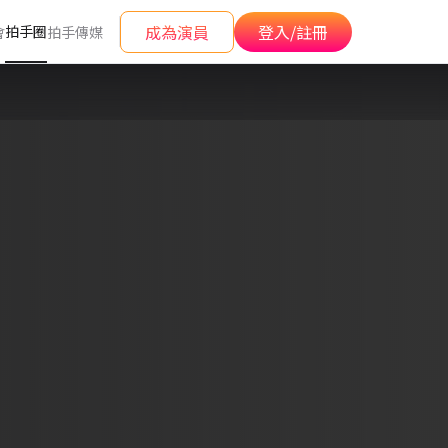
成為演員
登入/註冊
拍手圈
會
拍手傳媒