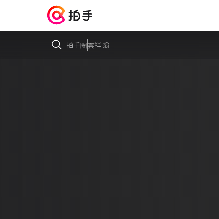
拍手圈
雲祥 翁