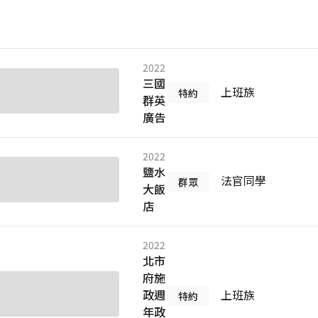
2022
三國
上班族
特約
群英
廣告
2022
鹽水
法官同學
群眾
大飯
店
2022
北市
府施
政週
上班族
特約
年政