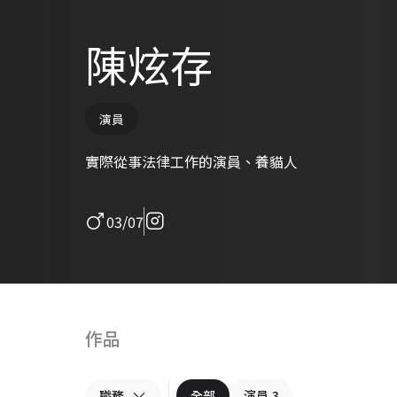
陳炫存
演員
實際從事法律工作的演員、養貓人
03/07
作品
職務
全部
演員
3