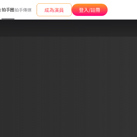
成為演員
登入/註冊
拍手圈
會
拍手傳媒