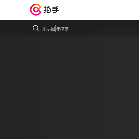
拍手圈
陳炫存