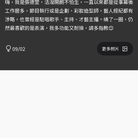
嗨，我是張德萱，活潑開朗不怕生，一直以來都是從事幕後
工作居多，節目執行或是企劃、彩妝造型師，藝人經紀都有
涉略，也曾經是駐唱歌手、主持、才藝主播。繞了一圈，仍
然最喜歡的是表演，我多功能又耐操，請多指教😊
09/02
更多照片