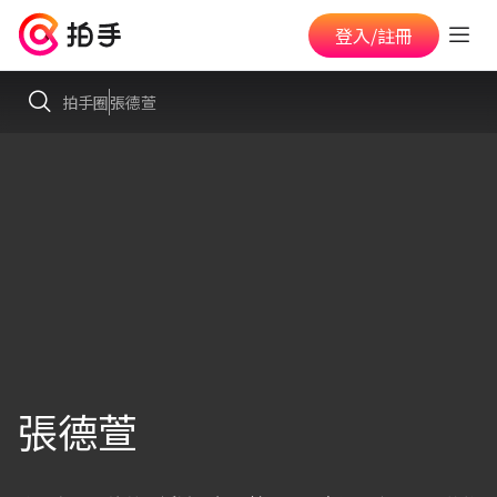
登入/註冊
拍手圈
張德萱
張德萱