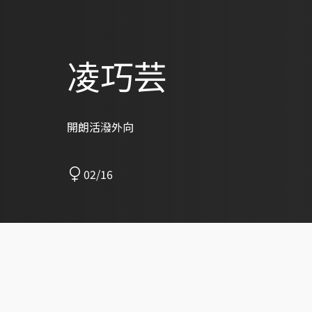
凌巧芸
開朗活潑外向
02/16