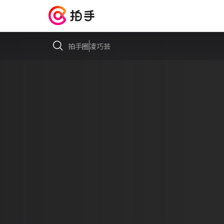
拍手圈
凌巧芸