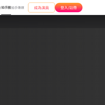
成為演員
登入/註冊
拍手圈
會
拍手傳媒