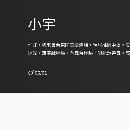
小宇
你好，我來自台東阿美排灣族，現居桃園中壢。皮
陽光，無演戲經驗，有舞台經驗，唱能歌善舞。高
06/01