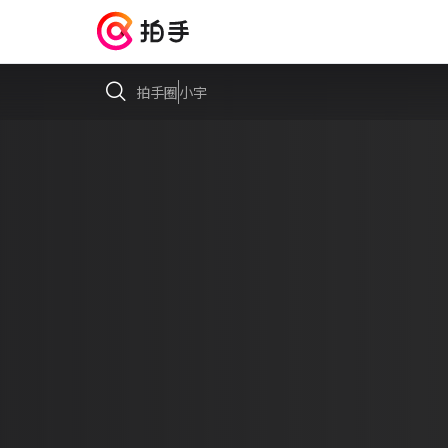
拍手圈
小宇