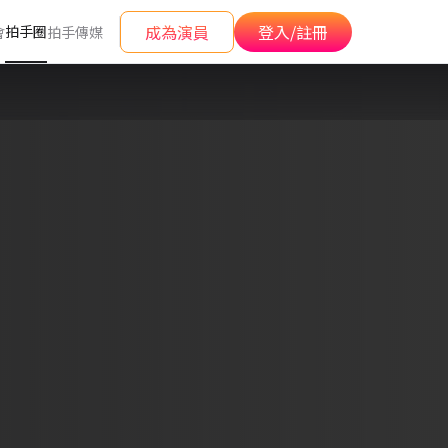
成為演員
登入/註冊
拍手圈
會
拍手傳媒