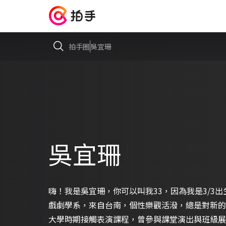
拍手圈
吳宜珊
吳宜珊
嗨！我是吳宜珊，你可以叫我33，因為我是3/3
戲劇學系，來自台南，個性樂觀活潑，總是對新的
大學時期接觸表演課程，曾參與課堂演出與班級展