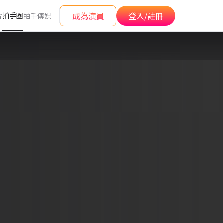
成為演員
登入/註冊
拍手圈
會
拍手傳媒