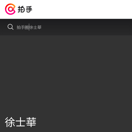
拍手圈
徐士華
徐士華