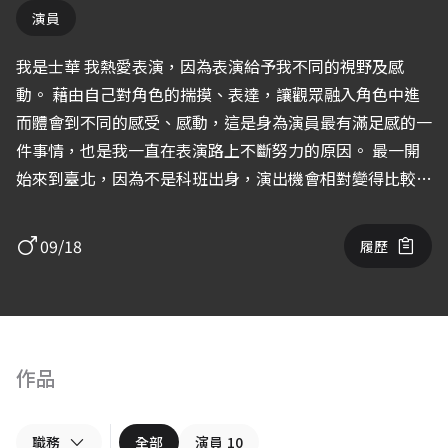
演員
我是士華 我熱愛表演，因為表演給予我不同的視野及感
動。 藉由自己對角色的揣摸、表達，讓觀眾融入角色中進
而體會到不同的感受、感動，這是身為演員最有滿足感的一
件事情，也是我一直在表演路上不斷努力的原因。 最一開
始來到臺北，因為不是科班出身，演出機會相對變得比較
少，但我還是積極爭取每次學習的機會，不斷吸收及學習，
以累積更多經驗，增強自己的能力。 需要努力的東西還很
09/18
履歷
多，相信我不單不會停止學習的腳步，而且會更努力、充實
自已。期許自己能夠透過表演帶來不一樣的感動以及影響
力。
作品
職務
全部
演員
10