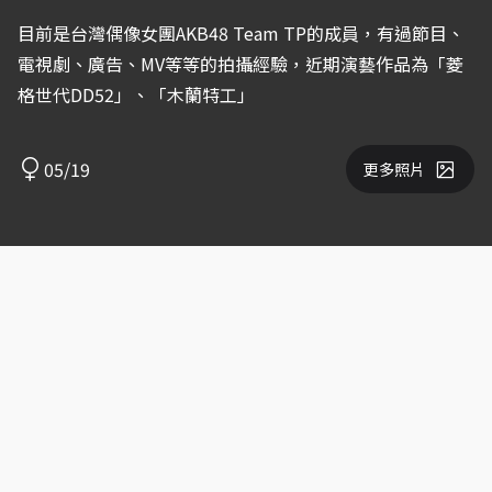
目前是台灣偶像女團AKB48 Team TP的成員，有過節目、
電視劇、廣告、MV等等的拍攝經驗，近期演藝作品為「菱
格世代DD52」、「木蘭特工」
05/19
更多照片