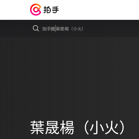
拍手圈
葉晟楊（小火）
葉晟楊（小火）