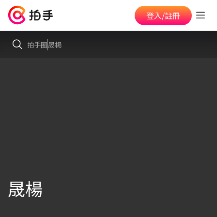
登入/註冊
拍手圈
晟楊
晟楊