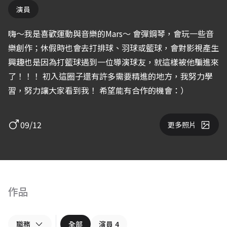
演員
嗨～我是喜歡運動與音樂的Mars～ 會彈鋼琴，會玩一些音
樂創作；休假時也會去打排球、羽球或籃球，會對影視產生
興趣也是因為打籃球遇到一位導演球友，就這樣被他騙進來
了！！！ 初入這圈子還有許多需要精進的地方，我努力學
習，努力讓大家看到我！ 希望能有合作的機會：）
09/12
更多照片
作品
職務
全部
演員
4