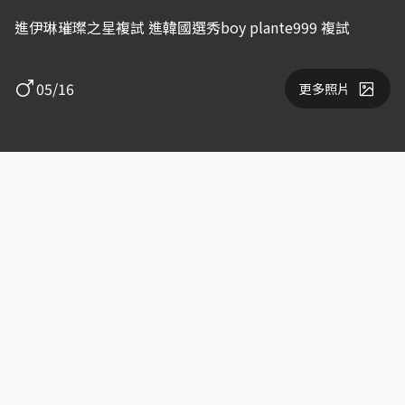
進伊琳璀璨之星複試 進韓國選秀boy plante999 複試
05/16
更多照片