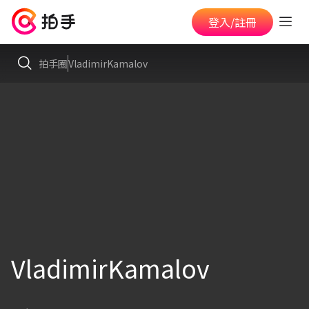
登入/註冊
拍手圈
VladimirKamalov
VladimirKamalov