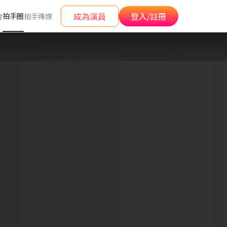
成為演員
登入/註冊
拍手圈
會
拍手傳媒