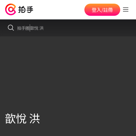
登入/註冊
拍手圈
歆悅 洪
歆悅 洪