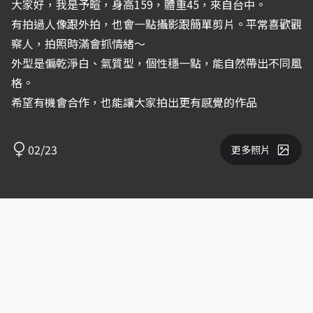
大家好，我是予暄，身高159，體重45，來自台中。
有拍過人像跟外拍，也會一點攝影跟簡單剪片。平常喜歡觀
察人，拍照時滿會抓情緒～
外型是偏乾淨白、氣質型，個性穩一點，能自然帶出不同風
格。
希望有機會合作，也能讓大家拍出更有感覺的作品
02/23
更多照片