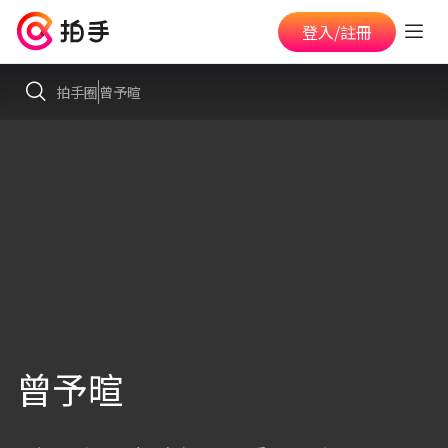
登入/註冊
拍手圈
曾予暄
曾予暄