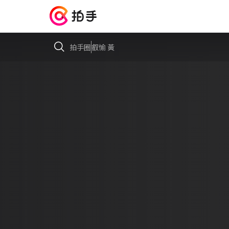
拍手圈
叡愉 黃