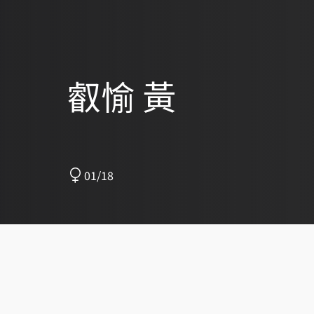
叡愉 黃
01/18