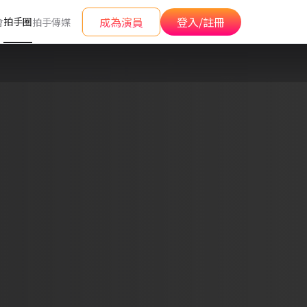
成為演員
登入/註冊
拍手圈
會
拍手傳媒