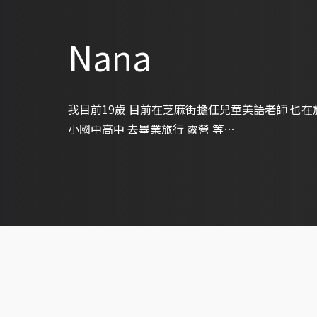
Nana
我目前19歲 目前在芝麻街擔任兒童美語老師 也
小國中高中 去畢業旅行 露營 等…