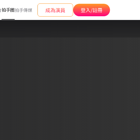
成為演員
登入/註冊
拍手圈
會
拍手傳媒