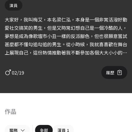
演員
大家好，我叫梅艾，本名梁仁泓，本身是一個非常活潑好動
愛社交搞笑的男生，但是又時常幻想自己是一個冷酷的人，
夢想是成為像歌壇市小丑一樣的反派腳色，但也很願意嘗試
甚麼都不懂勾追勾追的男生。從小時候，我就喜喜歡在舞台
上展現自己，這份熱情推動著我不斷參加各個大大小小的活
動，我參與過學校的主持和其餘各大高校的主持活動還有個
人MV拍攝，並且積極尋找機會在不同的演出中挑戰自
02/19
履歷
己。。
作品
職務
全部
演員
1