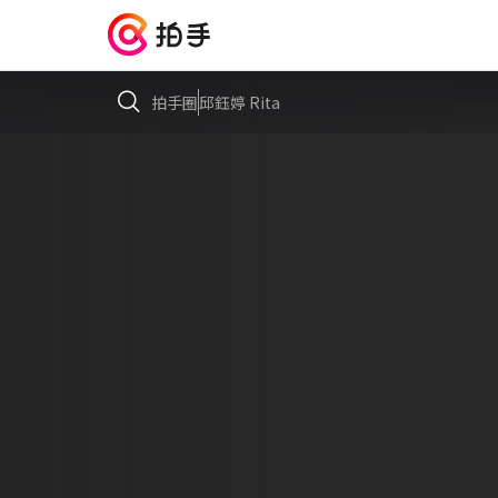
拍手圈
邱鈺婷 Rita