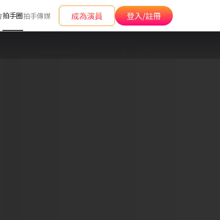
成為演員
登入/註冊
拍手圈
會
拍手傳媒