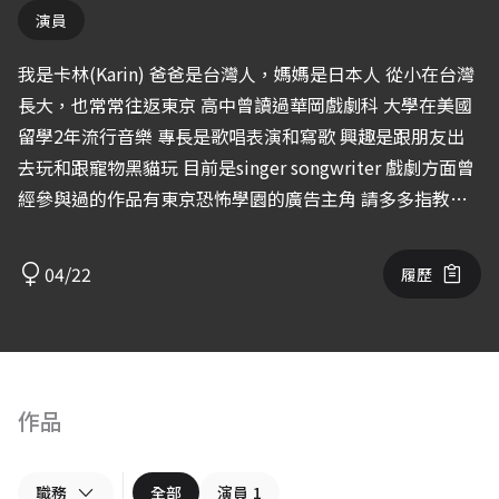
演員
我是卡林(Karin) 爸爸是台灣人，媽媽是日本人 從小在台灣
長大，也常常往返東京 高中曾讀過華岡戲劇科 大學在美國
留學2年流行音樂 專長是歌唱表演和寫歌 興趣是跟朋友出
去玩和跟寵物黑貓玩 目前是singer songwriter 戲劇方面曾
經參與過的作品有東京恐怖學園的廣告主角 請多多指教！
日台ハーフの卡林(かりん)です。 特技は歌と作曲作詞、
趣味は友達と遊ぶことと、ペットの黒猫と遊ぶことです。
04/22
履歷
今はシンガーソングライターで、 曲を出したりライブを
中心に活動しています。 出演作品「東京恐怖学園」のシ
ョートムービーで主役を演じました。 よろしくお願いし
ます！
作品
職務
全部
演員
1