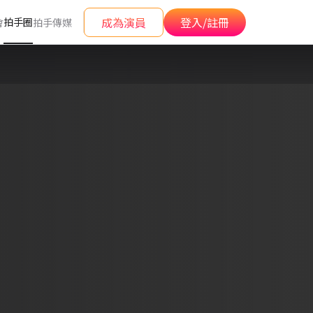
成為演員
登入/註冊
拍手圈
會
拍手傳媒