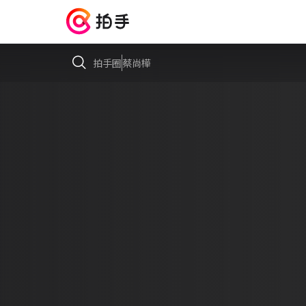
拍手圈
蔡尚樺