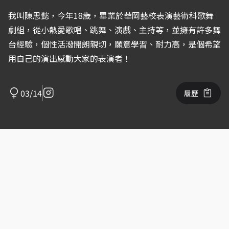
我叫陳思懿，今年18歲，畢業於華岡藝校表演藝術科歌舞
劇組，從小熱愛歌唱、跳舞、演戲、主持等，並擁有許多舞
台經驗，個性活潑開朗親切，願意學習、耐力高，是個希望
用自己的演出感動大家的表演者！
03/14
履歷