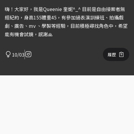
嗨！大家好，我是Queenie 奎妮^_^ 目前是自由接案者無
經紀約，身高155體重45，有參加過表演訓練班、拍攝戲
劇、廣告、mv 、學製等經驗，目前積極尋找角色中，希望
能有機會試鏡，感謝🙏
10/03
履歷