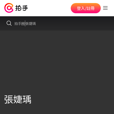
登入/註冊
拍手圈
張婕瑀
張婕瑀