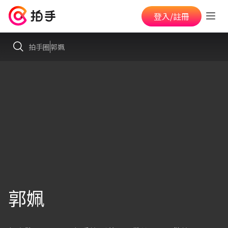
登入/註冊
拍手圈
郭姵
郭姵