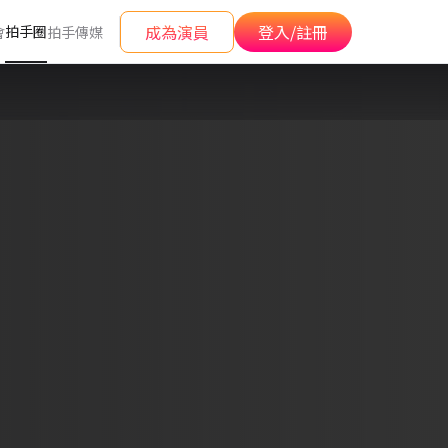
成為演員
登入/註冊
拍手圈
會
拍手傳媒