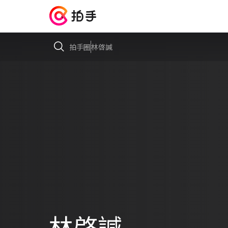
拍手圈
林啓諴
林啓諴