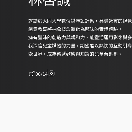
就讀於大同大學數位媒體設計系，具備紮實的視覺
創意敘事將抽象概念轉化為趣味的實境體驗。
擁有豐沛的創造力與親和力，能靈活運用影像與多
我深信兒童媒體的力量，期望能以熱忱的互動引導
索世界，成為傳遞歡笑與知識的兒童台哥哥。
06/14